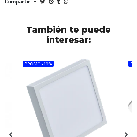
Compartir:
También te puede
interesar:
PROMO -10%
PR