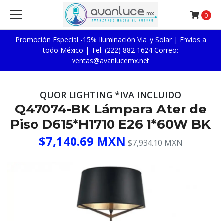
0
Promoción Especial -15% Iluminación Vial y Solar | Envíos a
todo México | Tel: (222) 882 1624 Correo:
ventas@avanlucemx.net
QUOR LIGHTING *IVA INCLUIDO
Q47074-BK Lámpara Ater de
Piso D615*H1710 E26 1*60W BK
$7,140.69 MXN
$7,934.10 MXN