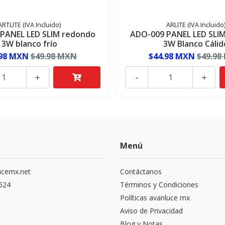
ARTLITE (IVA Incluido)
ARLITE (IVA Incluido
PANEL LED SLIM redondo
ADO-009 PANEL LED SLI
3W blanco frío
3W Blanco Cálid
.98 MXN
$49.98 MXN
$44.98 MXN
$49.98
+
-
+
Menú
ucemx.net
Contáctanos
1624
Términos y Condiciones
Políticas avanluce mx
Aviso de Privacidad
Blog y Notas