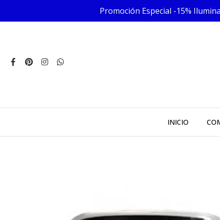
Promoción Especial -15% Iluminac
INICIO
COM