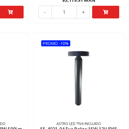
$3,179.91 MXN
-
+
PROMO -10%
IDO
ASTRO LED *IVA INCLUIDO
4 9W 500Lm
55-4021-04 Eva Baliza 15W 12V IP65