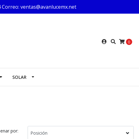
624 Correo: ventas@avanlucemx.net
0
SOLAR
enar por: