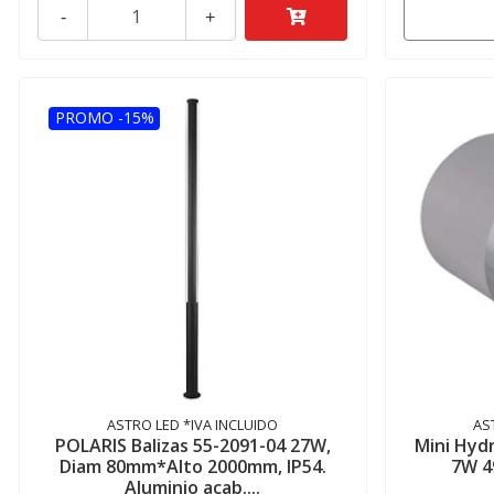
-
+
PROMO -15%
ASTRO LED *IVA INCLUIDO
AS
POLARIS Balizas 55-2091-04 27W,
Mini Hyd
Diam 80mm*Alto 2000mm, IP54.
7W 4
Aluminio acab....