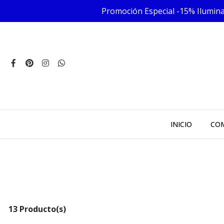
Promoción Especial -15% Iluminac
INICIO
COM
13 Producto(s)