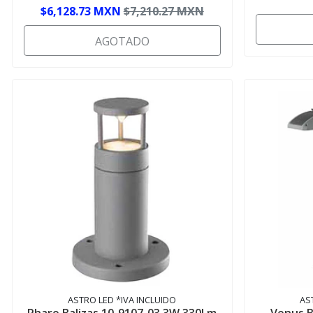
$6,128.73 MXN
$7,210.27 MXN
AGOTADO
ASTRO LED *IVA INCLUIDO
AS
Pharo Balizas 10-9107-03 3W 330Lm
Venus B