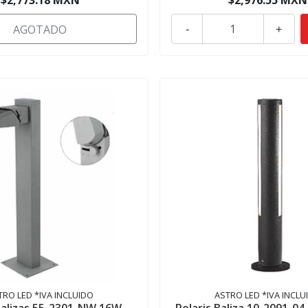
$2,773.18 MXN
$2,976.55 MXN
AGOTADO
-
+
TRO LED *IVA INCLUIDO
ASTRO LED *IVA INCLU
alizas 55-2301-NW 16W
Polaris Baliza 10-2091-0