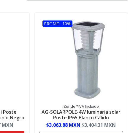
PROMO -10%
Zende *IVA Incluido
i Poste
AG-SOLARPOLE-4W luminaria solar
inio Negro
Poste IP65 Blanco Cálido
7 MXN
$3,063.88 MXN
$3,404.31 MXN