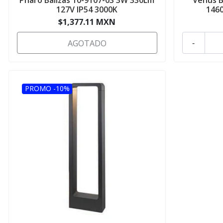
127V IP54 3000K
1460
$1,377.11 MXN
AGOTADO
-
PROMO -10%