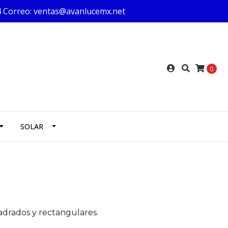
624 Correo: ventas@avanlucemx.net
0
SOLAR
drados y rectangulares.