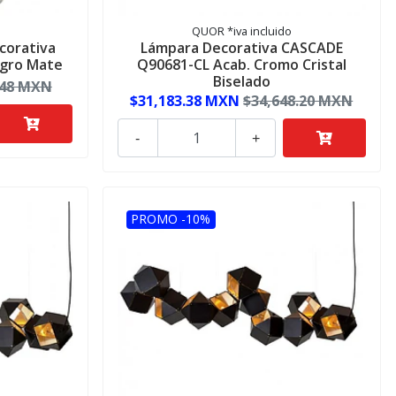
QUOR *iva incluido
corativa
Lámpara Decorativa CASCADE
egro Mate
Q90681-CL Acab. Cromo Cristal
Biselado
.48 MXN
$31,183.38 MXN
$34,648.20 MXN
-
+
PROMO -10%