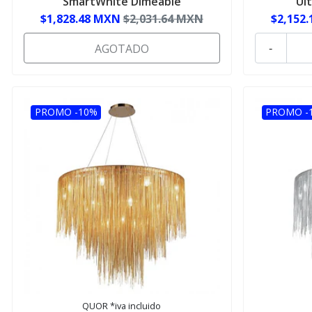
SmartWhite Dimeable
Ult
$1,828.48 MXN
$2,031.64 MXN
$2,152
AGOTADO
-
PROMO -10%
PROMO -
QUOR *iva incluido