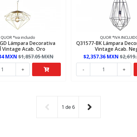
QUOR *iva incluido
QUOR *IVA INCLUID
GD Lámpara Decorativa
Q31577-BK Lámpara Decor
Í Vintage Acab. Oro
Vintage Acab. Ne
.34 MXN
$1,857.05 MXN
$2,357.36 MXN
$2,619
+
-
+
1
de
6