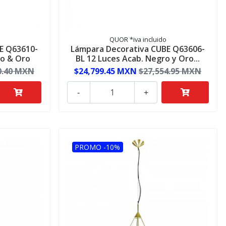
QUOR *iva incluido
E Q63610-
Lámpara Decorativa CUBE Q63606-
ro & Oro
BL 12 Luces Acab. Negro y Oro...
0.40 MXN
$24,799.45 MXN
$27,554.95 MXN
-
+
PROMO -10%