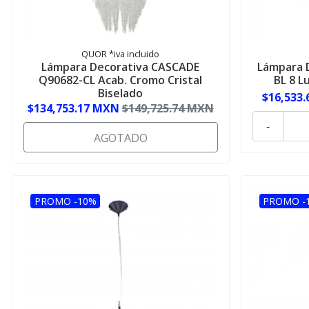
QUOR *iva incluido
Lámpara Decorativa CASCADE
Lámpara 
Q90682-CL Acab. Cromo Cristal
BL 8 L
Biselado
$16,533
$134,753.17 MXN
$149,725.74 MXN
-
AGOTADO
PROMO -10%
PROMO -