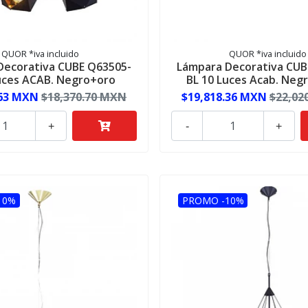
QUOR *iva incluido
QUOR *iva incluido
Decorativa CUBE Q63505-
Lámpara Decorativa CUB
uces ACAB. Negro+oro
BL 10 Luces Acab. Neg
.63 MXN
$18,370.70 MXN
$19,818.36 MXN
$22,02
+
-
+
10%
PROMO -10%