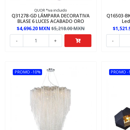
QUOR *iva incluido
Q31278-GD LÁMPARA DECORATIVA
Q16503-BK
BLASE 6 LUCES ACABADO ORO
Led
$4,696.20 MXN
$5,218.00 MXN
$1,521
-
+
-
PROMO -10%
PROMO -