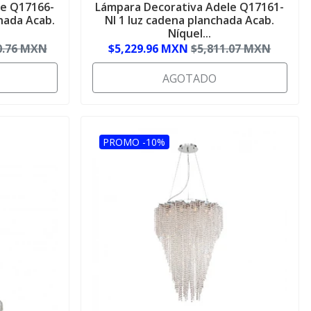
le Q17166-
Lámpara Decorativa Adele Q17161-
hada Acab.
NI 1 luz cadena planchada Acab.
Níquel...
0.76 MXN
$5,229.96 MXN
$5,811.07 MXN
AGOTADO
PROMO -10%