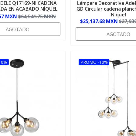
ADELE Q17169-NI CADENA
Lámpara Decorativa Ade
DA EN ACABADO NÍQUEL
GD Circular cadena planc
Níquel
.57 MXN
$64,541.75 MXN
$25,137.68 MXN
$27,93
AGOTADO
AGOTADO
10%
PROMO -10%