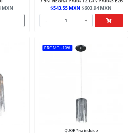
ío
7.5M NEGRA PARA 12 LAMPARAS E26
4 MXN
$543.55 MXN
$603.94 MXN
-
+
PROMO -10%
QUOR *iva incluido