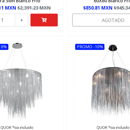
ra Slim Blanco Frío
60X60 Blanco Fr
.11 MXN
$2,391.23 MXN
$850.81 MXN
$945.3
AGOTADO
+
10%
PROMO -10%
QUOR *iva incluido
QUOR *iva incluido