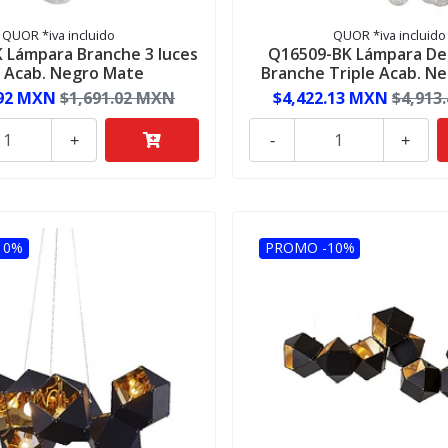
QUOR *iva incluido
QUOR *iva incluido
 Lámpara Branche 3 luces
Q16509-BK Lámpara De
 Acab. Negro Mate
Branche Triple Acab. N
.92 MXN
$1,691.02 MXN
$4,422.13 MXN
$4,913
+
-
+
10%
PROMO -10%