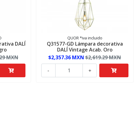
O
QUOR *iva incluido
ativa DALÍ
Q31577-GD Lámpara decorativa
gro
DALÍ Vintage Acab. Oro
.29 MXN
$2,357.36 MXN
$2,619.29 MXN
-
+