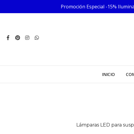
Promoción Especial -15% Iluminac
INICIO
COM
Lámparas LED para susp