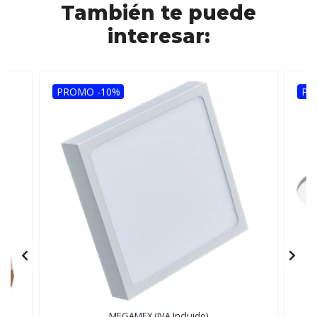
También te puede
interesar:
PROMO -10%
PR
MEGAMEX (IVA Incluido)