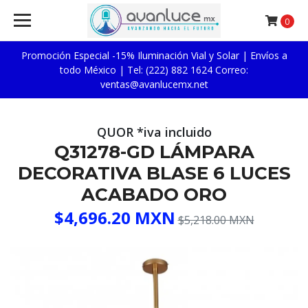
0
Promoción Especial -15% Iluminación Vial y Solar | Envíos a
todo México | Tel: (222) 882 1624 Correo:
ventas@avanlucemx.net
QUOR *iva incluido
Q31278-GD LÁMPARA
DECORATIVA BLASE 6 LUCES
ACABADO ORO
$4,696.20 MXN
$5,218.00 MXN