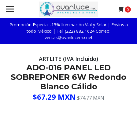
0
Promoción Especial -15% Iluminación Vial y Solar | Envíos a
todo México | Tel: (222) 882 1624 Correo:
ventas@avanlucemx.net
ARTLITE (IVA Incluido)
ADO-016 PANEL LED
SOBREPONER 6W Redondo
Blanco Cálido
$67.29 MXN
$74.77 MXN