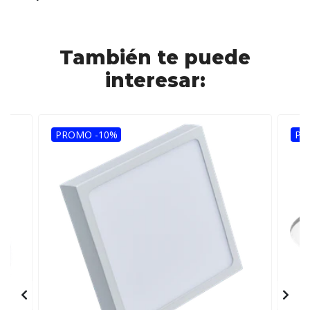
También te puede
interesar:
PROMO -10%
PR