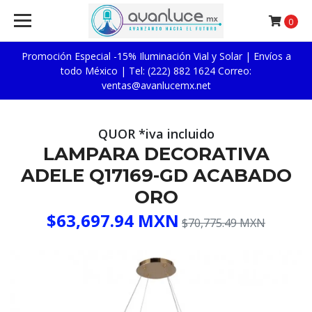
0
Promoción Especial -15% Iluminación Vial y Solar | Envíos a
todo México | Tel: (222) 882 1624 Correo:
ventas@avanlucemx.net
QUOR *iva incluido
LAMPARA DECORATIVA
ADELE Q17169-GD ACABADO
ORO
$63,697.94 MXN
$70,775.49 MXN