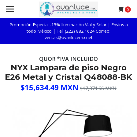
0
Promoción Especial -15% Iluminación Vial y Solar | Envíos a
todo México | Tel: (222) 882 1624 Correo:
ventas@avanlucemx.net
QUOR *IVA INCLUIDO
NYX Lampara de piso Negro
E26 Metal y Cristal Q48088-BK
$15,634.49 MXN
$17,371.66 MXN