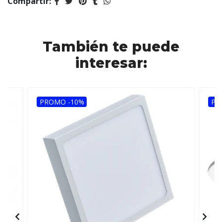
Compartir:
También te puede
interesar:
PROMO -10%
PR