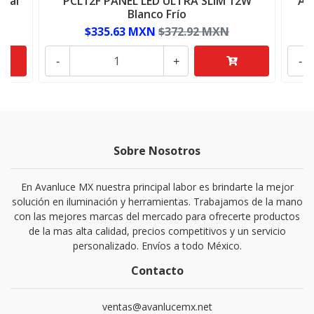
stal
PCL12F PANEL LED ULTRA SLIM 12W
AD
Blanco Frío
$335.63 MXN
$372.92 MXN
-
+
-
Sobre Nosotros
En Avanluce MX nuestra principal labor es brindarte la mejor
solución en iluminación y herramientas. Trabajamos de la mano
con las mejores marcas del mercado para ofrecerte productos
de la mas alta calidad, precios competitivos y un servicio
personalizado. Envíos a todo México.
Contacto
ventas@avanlucemx.net