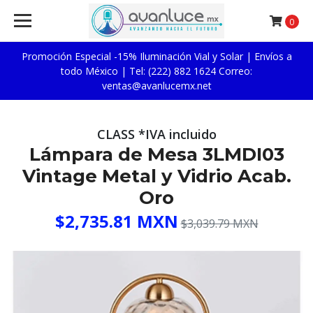
0
Promoción Especial -15% Iluminación Vial y Solar | Envíos a
todo México | Tel: (222) 882 1624 Correo:
ventas@avanlucemx.net
CLASS *IVA incluido
Lámpara de Mesa 3LMDI03
Vintage Metal y Vidrio Acab.
Oro
$2,735.81 MXN
$3,039.79 MXN