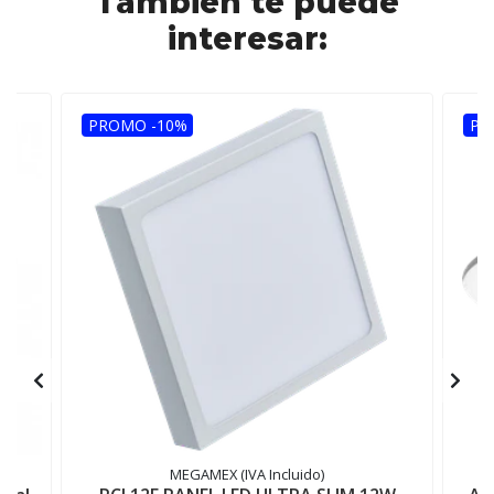
También te puede
interesar:
PROMO -10%
PR
MEGAMEX (IVA Incluido)