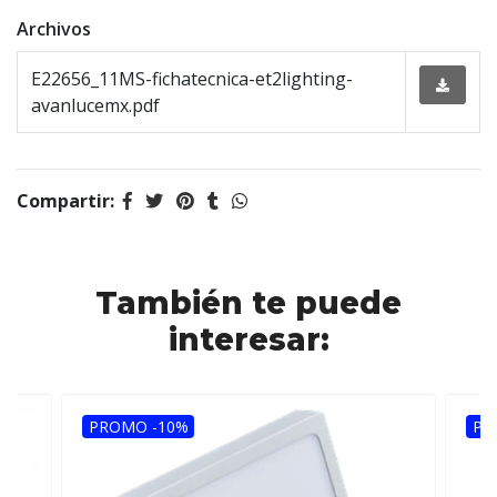
Archivos
E22656_11MS-fichatecnica-et2lighting-
avanlucemx.pdf
Compartir:
También te puede
interesar:
PROMO -10%
PR