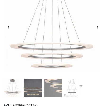
SKU:
E22656-11MS