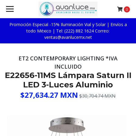
0
Promoción Especial -15% Iluminación Vial y Solar | Envíos a
todo México | Tel: (222) 882 1624 Correo:
ventas@avanlucemx.net
ET2 CONTEMPORARY LIGHTING *IVA
INCLUIDO
E22656-11MS Lámpara Saturn II
LED 3-Luces Aluminio
$27,634.27 MXN
$30,704.74 MXN