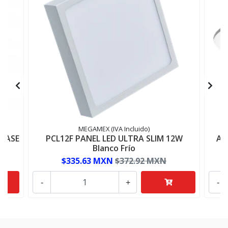
MEGAMEX (IVA Incluido)
LASE
PCL12F PANEL LED ULTRA SLIM 12W
AD
Blanco Frío
$335.63 MXN
$372.92 MXN
-
+
-