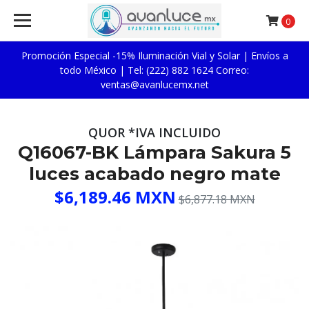
0
Promoción Especial -15% Iluminación Vial y Solar | Envíos a
todo México | Tel: (222) 882 1624 Correo:
ventas@avanlucemx.net
QUOR *IVA INCLUIDO
Q16067-BK Lámpara Sakura 5
luces acabado negro mate
$6,189.46 MXN
$6,877.18 MXN