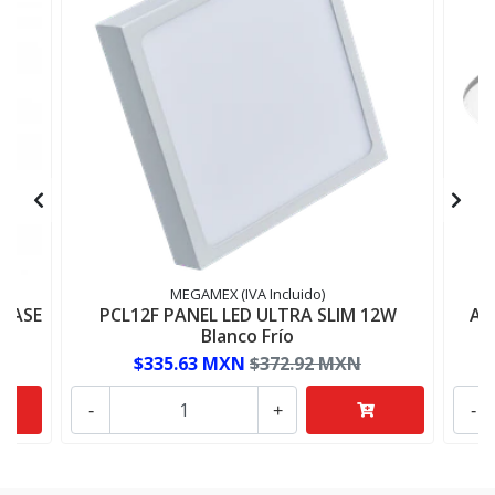
MEGAMEX (IVA Incluido)
LASE
PCL12F PANEL LED ULTRA SLIM 12W
AD
Blanco Frío
$335.63 MXN
$372.92 MXN
-
+
-