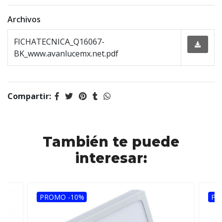
Archivos
FICHATECNICA_Q16067-
BK_www.avanlucemx.net.pdf
Compartir:
También te puede
interesar:
PROMO -10%
PR