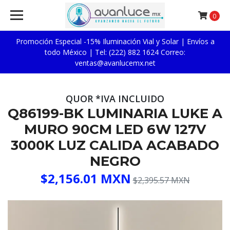
0
Promoción Especial -15% Iluminación Vial y Solar | Envíos a
todo México | Tel: (222) 882 1624 Correo:
ventas@avanlucemx.net
QUOR *IVA INCLUIDO
Q86199-BK LUMINARIA LUKE A
MURO 90CM LED 6W 127V
3000K LUZ CALIDA ACABADO
NEGRO
$2,156.01 MXN
$2,395.57 MXN