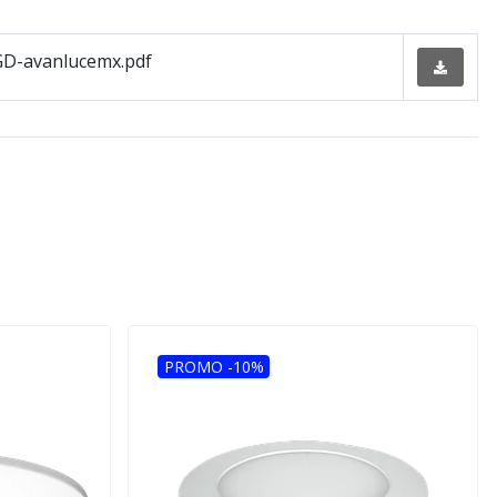
D-avanlucemx.pdf
PROMO -10%