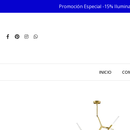
Promoción Especial -15% Iluminac
INICIO
COM