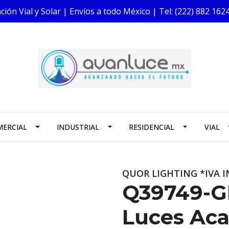
ión Vial y Solar | Envíos a todo México | Tel: (222) 882 1
ERCIAL
INDUSTRIAL
RESIDENCIAL
VIAL
QUOR LIGHTING *IVA 
Q39749-G
Luces Ac