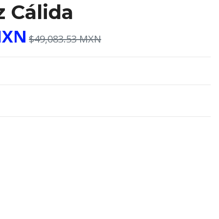
 Cálida
MXN
$49,083.53 MXN