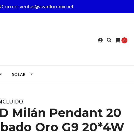
624 Correo: ventas@avanlucemx.net
0
SOLAR
INCLUIDO
D Milán Pendant 20
abado Oro G9 20*4W