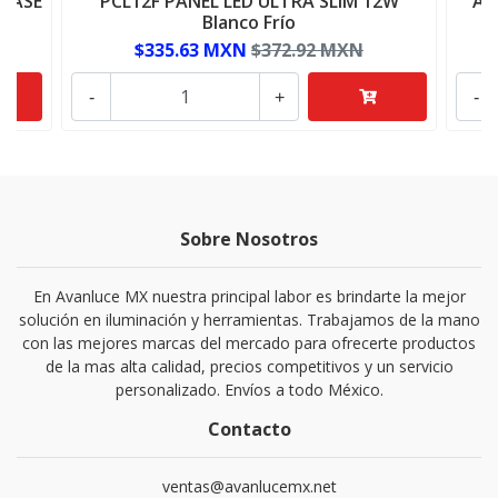
LASE
PCL12F PANEL LED ULTRA SLIM 12W
AD
Blanco Frío
$335.63 MXN
$372.92 MXN
-
+
-
Sobre Nosotros
En Avanluce MX nuestra principal labor es brindarte la mejor
solución en iluminación y herramientas. Trabajamos de la mano
con las mejores marcas del mercado para ofrecerte productos
de la mas alta calidad, precios competitivos y un servicio
personalizado. Envíos a todo México.
Contacto
ventas@avanlucemx.net