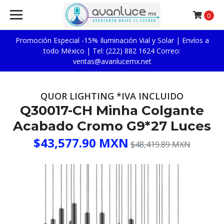
0
Promoción Especial -15% Iluminación Vial y Solar | Envíos a
todo México | Tel: (222) 882 1624 Correo:
ventas@avanlucemx.net
QUOR LIGHTING *IVA INCLUIDO
Q30017-CH Minha Colgante
Acabado Cromo G9*27 Luces
$43,577.90 MXN
$48,419.89 MXN