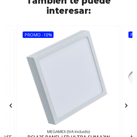
También te puede
interesar:
PROMO -10%
PR
MEGAMEX (IVA Incluido)