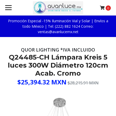
0
Promoción Especial -15% Iluminación Vial y Solar | Envíos a
todo México | Tel: (222) 882 1624 Correo:
ventas@avanlucemx.net
QUOR LIGHTING *IVA INCLUIDO
Q24485-CH Lámpara Kreis 5
luces 300W Diámetro 120cm
Acab. Cromo
$25,394.32 MXN
$28,215.91 MXN