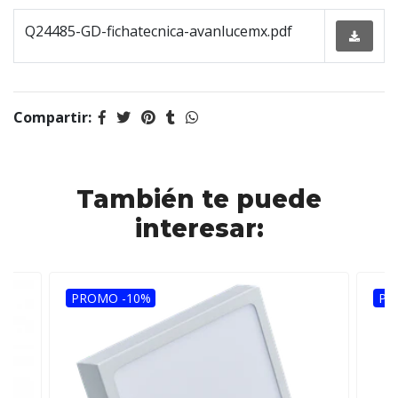
Q24485-GD-fichatecnica-avanlucemx.pdf
Compartir:
También te puede
interesar:
PROMO -10%
PR