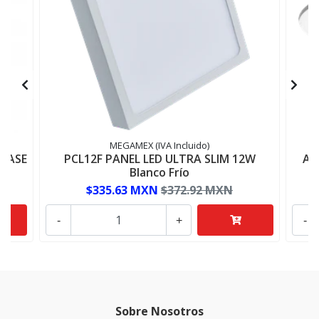
MEGAMEX (IVA Incluido)
LASE
PCL12F PANEL LED ULTRA SLIM 12W
AD
Blanco Frío
$335.63 MXN
$372.92 MXN
-
+
-
Sobre Nosotros