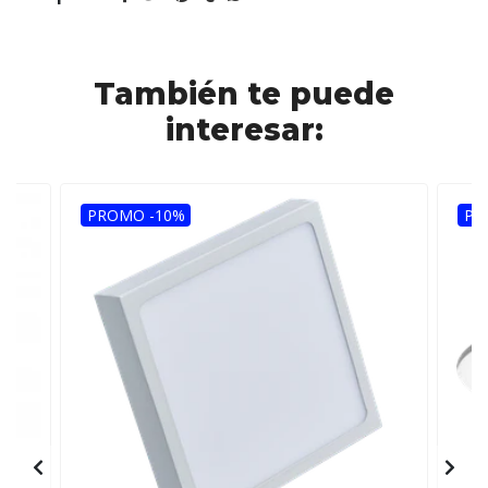
También te puede
interesar:
PROMO -10%
PR