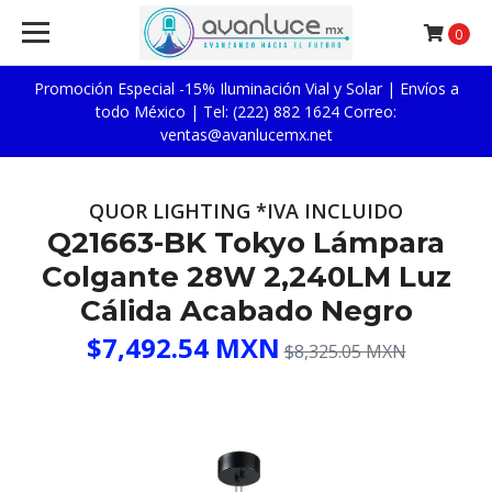
0
Promoción Especial -15% Iluminación Vial y Solar | Envíos a
todo México | Tel: (222) 882 1624 Correo:
ventas@avanlucemx.net
QUOR LIGHTING *IVA INCLUIDO
Q21663-BK Tokyo Lámpara
Colgante 28W 2,240LM Luz
Cálida Acabado Negro
$7,492.54 MXN
$8,325.05 MXN