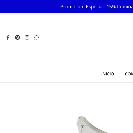
Promoción Especial -15% Iluminac
INICIO
COM