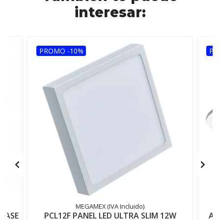
interesar:
PROMO -10%
PR
MEGAMEX (IVA Incluido)
LASE
PCL12F PANEL LED ULTRA SLIM 12W
AD