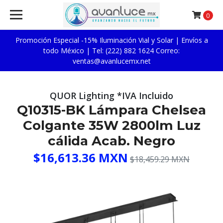
0
Promoción Especial -15% Iluminación Vial y Solar | Envíos a
todo México | Tel: (222) 882 1624 Correo:
ventas@avanlucemx.net
QUOR Lighting *IVA Incluido
Q10315-BK Lámpara Chelsea
Colgante 35W 2800lm Luz
cálida Acab. Negro
$16,613.36 MXN
$18,459.29 MXN