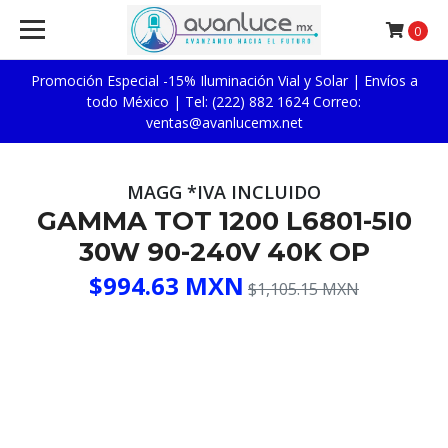
0
Promoción Especial -15% Iluminación Vial y Solar | Envíos a
todo México | Tel: (222) 882 1624 Correo:
ventas@avanlucemx.net
MAGG *IVA INCLUIDO
GAMMA TOT 1200 L6801-5I0
30W 90-240V 40K OP
$994.63 MXN
$1,105.15 MXN