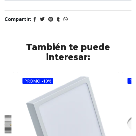
Compartir:
También te puede
interesar:
PROMO -10%
PR