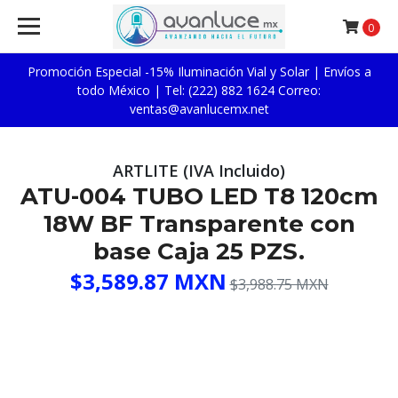
0
Promoción Especial -15% Iluminación Vial y Solar | Envíos a
todo México | Tel: (222) 882 1624 Correo:
ventas@avanlucemx.net
ARTLITE (IVA Incluido)
ATU-004 TUBO LED T8 120cm
18W BF Transparente con
base Caja 25 PZS.
$3,589.87 MXN
$3,988.75 MXN