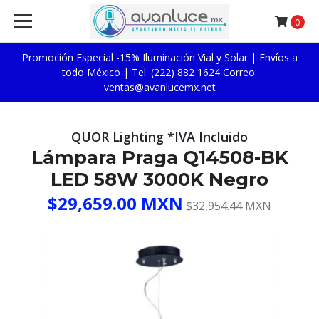
0
Promoción Especial -15% Iluminación Vial y Solar | Envíos a
todo México | Tel: (222) 882 1624 Correo:
ventas@avanlucemx.net
QUOR Lighting *IVA Incluido
Lámpara Praga Q14508-BK
LED 58W 3000K Negro
$29,659.00 MXN
$32,954.44 MXN