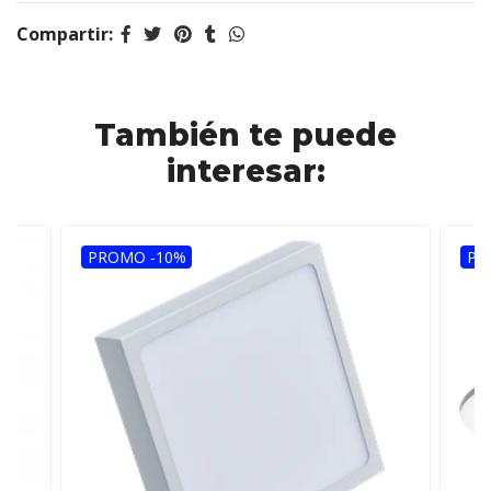
Compartir:
También te puede
interesar:
PROMO -10%
PR