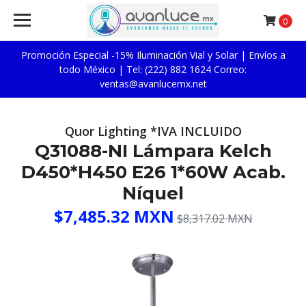
0
Promoción Especial -15% Iluminación Vial y Solar | Envíos a
todo México | Tel: (222) 882 1624 Correo:
ventas@avanlucemx.net
Quor Lighting *IVA INCLUIDO
Q31088-NI Lámpara Kelch
D450*H450 E26 1*60W Acab.
Níquel
$7,485.32 MXN
$8,317.02 MXN