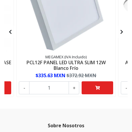
MEGAMEX (IVA Incluido)
LASE
PCL12F PANEL LED ULTRA SLIM 12W
AD
Blanco Frío
$335.63 MXN
$372.92 MXN
-
+
-
Sobre Nosotros