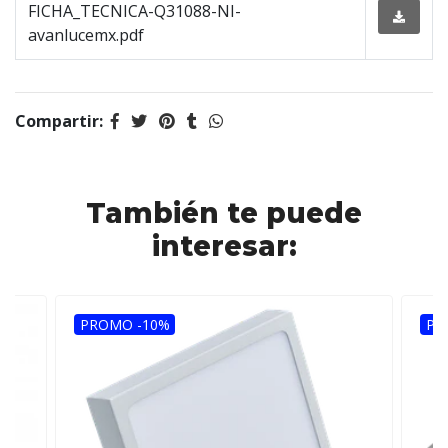
FICHA_TECNICA-Q31088-NI-
avanlucemx.pdf
Compartir:
También te puede
interesar:
PROMO -10%
PR