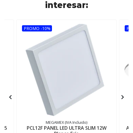
interesar:
PROMO -10%
PR
MEGAMEX (IVA Incluido)
835
PCL12F PANEL LED ULTRA SLIM 12W
AD