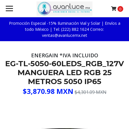
0
Promoción Especial -15% Iluminación Vial y Solar | Envíos a
todo México | Tel: (222) 882 1624 Correo:
ventas@avanlucemx.net
ENERGAIN *IVA INCLUIDO
EG-TL-5050-60LEDS_RGB_127V
MANGUERA LED RGB 25
METROS 5050 IP65
$3,870.98 MXN
$4,301.09 MXN