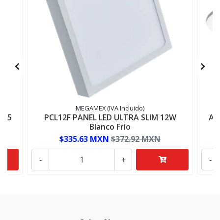
MEGAMEX (IVA Incluido)
835
PCL12F PANEL LED ULTRA SLIM 12W
AD
Blanco Frío
$335.63 MXN
$372.92 MXN
-
+
-