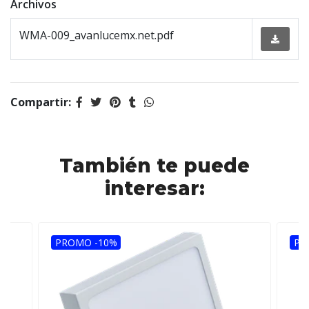
Archivos
WMA-009_avanlucemx.net.pdf
Compartir:
También te puede
interesar:
PROMO -10%
PR