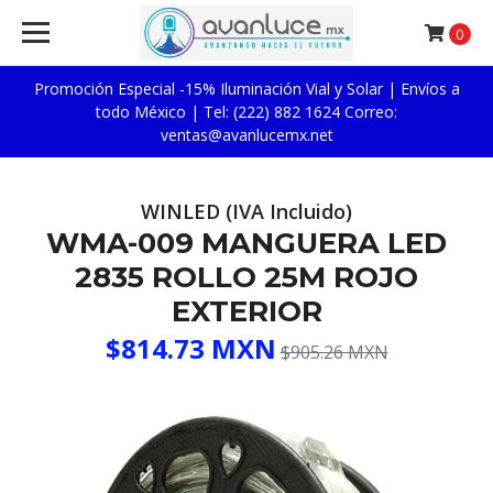
0
Promoción Especial -15% Iluminación Vial y Solar | Envíos a
todo México | Tel: (222) 882 1624 Correo:
ventas@avanlucemx.net
WINLED (IVA Incluido)
WMA-009 MANGUERA LED
2835 ROLLO 25M ROJO
EXTERIOR
$814.73 MXN
$905.26 MXN