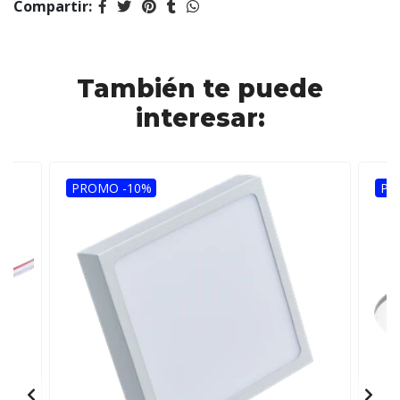
Compartir:
También te puede
interesar:
PROMO -10%
PR