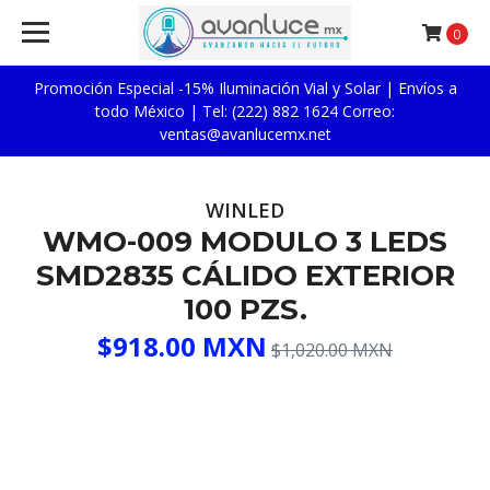
0
Promoción Especial -15% Iluminación Vial y Solar | Envíos a
todo México | Tel: (222) 882 1624 Correo:
ventas@avanlucemx.net
WINLED
WMO-009 MODULO 3 LEDS
SMD2835 CÁLIDO EXTERIOR
100 PZS.
$918.00 MXN
$1,020.00 MXN