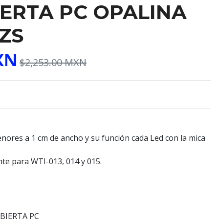
ERTA PC OPALINA
PZS
XN
$2,253.00 MXN
nores a 1 cm de ancho y su función cada Led con la mica
e para WTI-013, 014 y 015.
BIERTA PC