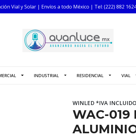
ión Vial y Solar | Envíos a todo México | Tel: (222) 882 1
ERCIAL
INDUSTRIAL
RESIDENCIAL
VIAL
WINLED *IVA INCLUID
WAC-019 
ALUMINIO