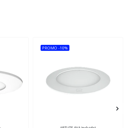
PROMO -10%
)
ARTLITE (IVA Incluido)