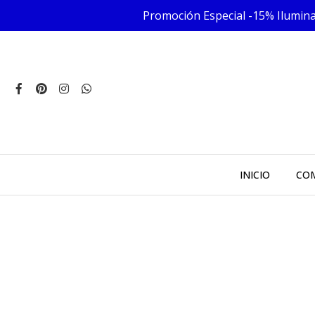
Promoción Especial -15% Iluminac
INICIO
COM