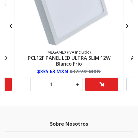
MEGAMEX (IVA Incluido)
BCO
PCL12F PANEL LED ULTRA SLIM 12W
AD
Blanco Frío
$335.63 MXN
$372.92 MXN
-
+
-
Sobre Nosotros