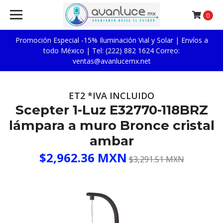
0
Promoción Especial -15% Iluminación Vial y Solar | Envíos a
todo México | Tel: (222) 882 1624 Correo:
ventas@avanlucemx.net
ET2 *IVA INCLUIDO
Scepter 1-Luz E32770-118BRZ
lámpara a muro Bronce cristal
ambar
$2,962.36 MXN
$3,291.51 MXN