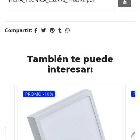
FICHA_TECNICA_E32770_118BRZ.pdf
Compartir:
También te puede
interesar:
PROMO -10%
PR