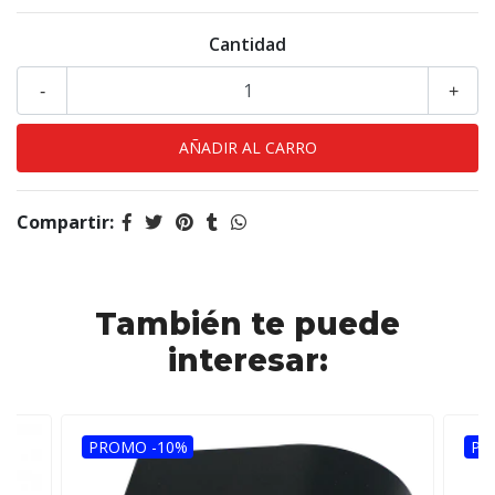
Cantidad
-
+
Compartir:
También te puede
interesar:
PROMO -10%
PR