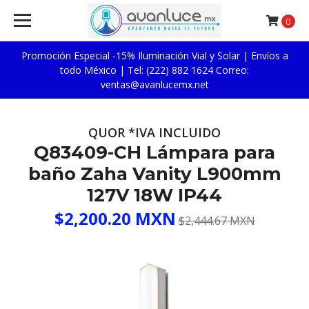
0
Promoción Especial -15% Iluminación Vial y Solar | Envíos a
todo México | Tel: (222) 882 1624 Correo:
ventas@avanlucemx.net
QUOR *IVA INCLUIDO
Q83409-CH Lámpara para
baño Zaha Vanity L900mm
127V 18W IP44
$2,200.20 MXN
$2,444.67 MXN