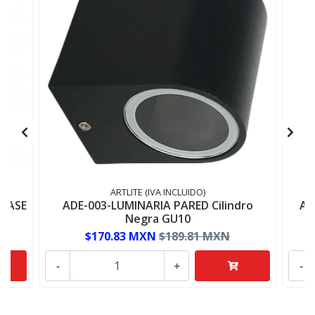
ARTLITE (IVA INCLUIDO)
LASE
ADE-003-LUMINARIA PARED Cilindro
AD
Negra GU10
$170.83 MXN
$189.81 MXN
-
+
-