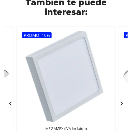
También te puede
interesar:
PROMO -10%
PR
MEGAMEX (IVA Incluido)