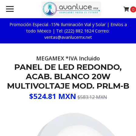
0
Promoción Especial -15% Iluminación Vial y Solar | Envíos a
todo México | Tel: (222) 882 1624 Correo:
ventas@avanlucemx.net
MEGAMEX *IVA Incluido
PANEL DE LED REDONDO,
ACAB. BLANCO 20W
MULTIVOLTAJE MOD. PRLM-B
$524.81 MXN
$583.12 MXN