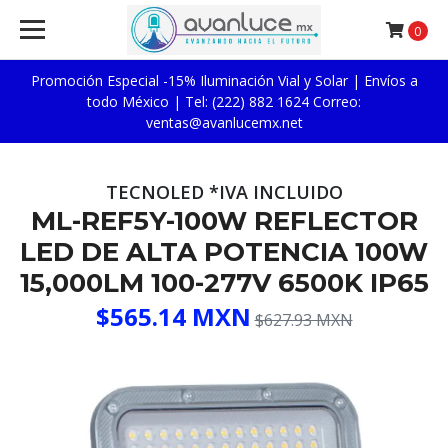
0
Promoción Especial -15% Iluminación Vial y Solar | Envíos a
todo México | Tel: (222) 882 1624 Correo:
ventas@avanlucemx.net
TECNOLED *IVA INCLUIDO
ML-REF5Y-100W REFLECTOR
LED DE ALTA POTENCIA 100W
15,000LM 100-277V 6500K IP65
$565.14 MXN
$627.93 MXN