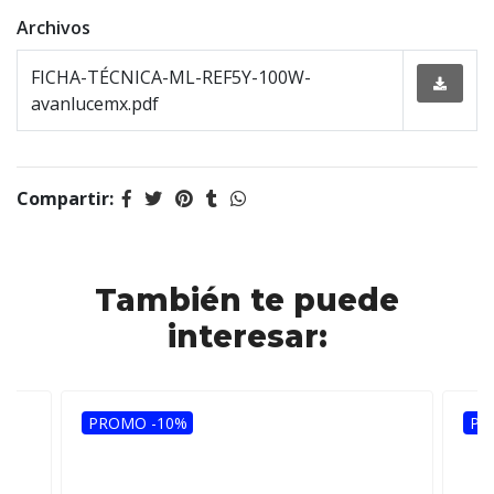
Archivos
FICHA-TÉCNICA-ML-REF5Y-100W-
avanlucemx.pdf
Compartir:
También te puede
interesar:
PROMO -10%
PR