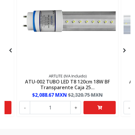
ARTLITE (IVA Incluido)
D
ATU-002 TUBO LED T8 120cm 18W BF
AT
ÍO
Transparente Caja 25...
$2,088.67 MXN
$2,320.75 MXN
-
+
-