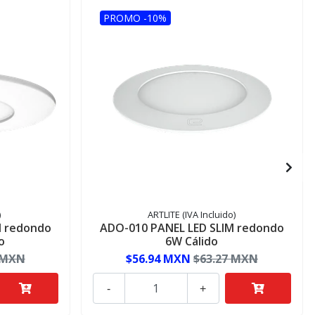
PROMO -10%
)
ARTLITE (IVA Incluido)
M redondo
ADO-010 PANEL LED SLIM redondo
o
6W Cálido
 MXN
$56.94 MXN
$63.27 MXN
-
+