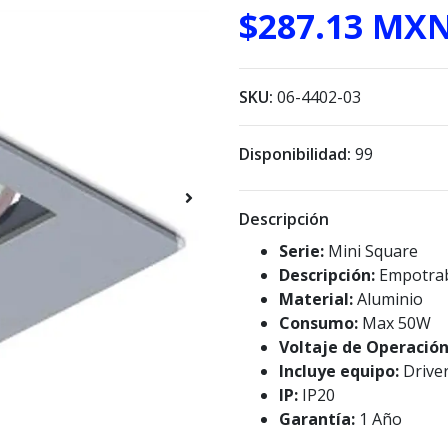
$287.13 MX
SKU:
06-4402-03
Disponibilidad:
99
Descripción
Serie:
Mini Square
Descripción:
Empotrab
Material:
Aluminio
Consumo:
Max 50W
Voltaje de Operació
Incluye equipo:
Driver
IP:
IP20
Garantía:
1 Año