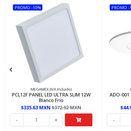
PROMO -10%
PROMO -
MEGAMEX (IVA Incluido)
PCL12F PANEL LED ULTRA SLIM 12W
ADO-001 
Blanco Frío
$335.63 MXN
$372.92 MXN
$44
-
+
-