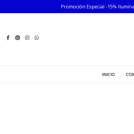
Promoción Especial -15% Iluminac
INICIO
COM