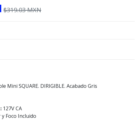
N
$319.03 MXN
le Mini SQUARE. DIRIGIBLE. Acabado Gris
n:
127V CA
 y Foco Incluido