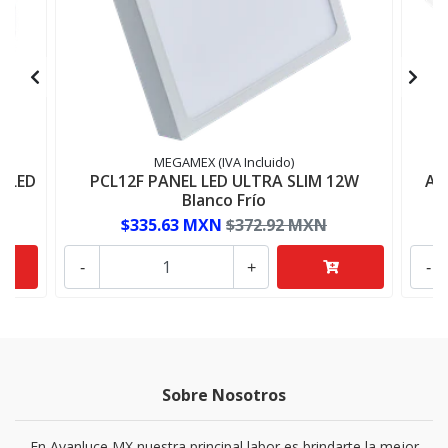
MEGAMEX (IVA Incluido)
 LED
PCL12F PANEL LED ULTRA SLIM 12W
AD
Blanco Frío
$335.63 MXN
$372.92 MXN
-
+
-
Sobre Nosotros
En Avanluce MX nuestra principal labor es brindarte la mejor