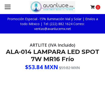
0
Promoción Especial -15% Iluminación Vial y Solar | Envíos a
todo México | Tel: (222) 882 1624 Correo:
ventas@avanlucemx.net
ARTLITE (IVA Incluido)
ALA-014 LAMPARA LED SPOT
7W MR16 Frío
$53.84 MXN
$59.82 MXN