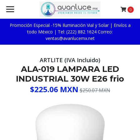
0
Promoción Especial -15% Iluminación Vial y Solar | Envíos a
todo México | Tel: (222) 882 1624 Correo:
ventas@avanlucemx.net
ARTLITE (IVA Incluido)
ALA-019 LAMPARA LED
INDUSTRIAL 30W E26 frio
$225.06 MXN
$250.07 MXN