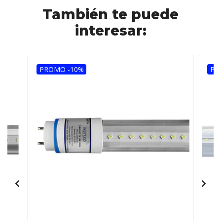
También te puede
interesar:
PROMO -10%
PR