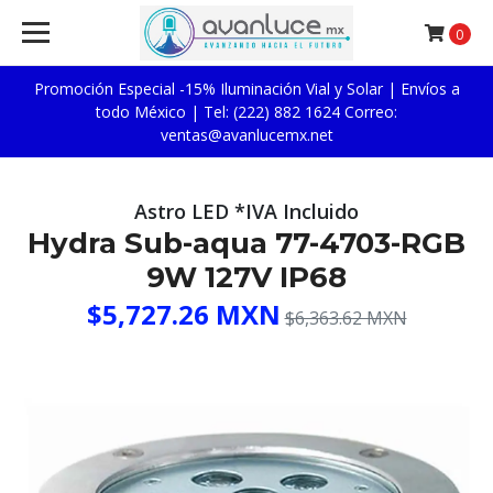
0
Promoción Especial -15% Iluminación Vial y Solar | Envíos a
todo México | Tel: (222) 882 1624 Correo:
ventas@avanlucemx.net
Astro LED *IVA Incluido
Hydra Sub-aqua 77-4703-RGB
9W 127V IP68
$5,727.26 MXN
$6,363.62 MXN