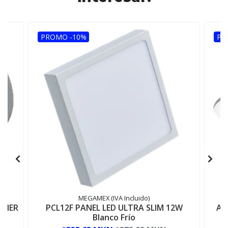
PROMO -10%
PR
MEGAMEX (IVA Incluido)
ONER
PCL12F PANEL LED ULTRA SLIM 12W
AD
Blanco Frío