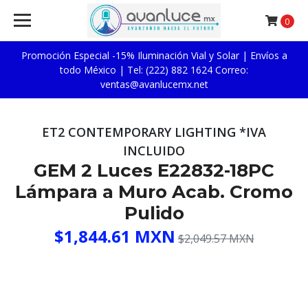
0
Promoción Especial -15% Iluminación Vial y Solar | Envíos a
todo México | Tel: (222) 882 1624 Correo:
ventas@avanlucemx.net
ET2 CONTEMPORARY LIGHTING *IVA
INCLUIDO
GEM 2 Luces E22832-18PC
Lámpara a Muro Acab. Cromo
Pulido
$1,844.61 MXN
$2,049.57 MXN