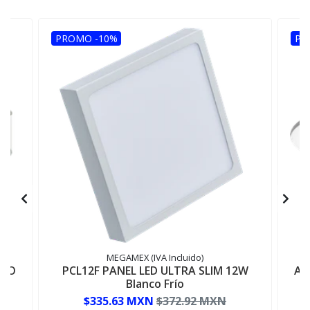
PROMO -10%
PR
MEGAMEX (IVA Incluido)
BCO
PCL12F PANEL LED ULTRA SLIM 12W
AD
Blanco Frío
$335.63 MXN
$372.92 MXN