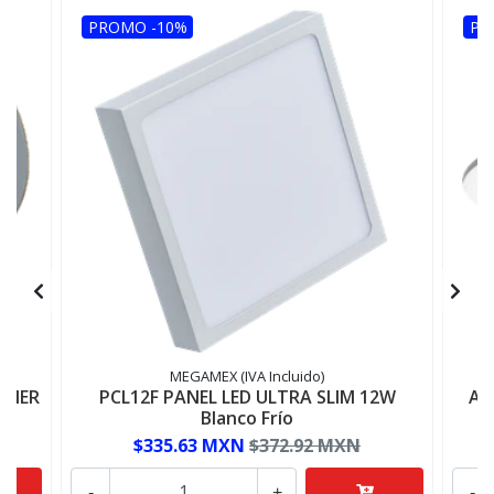
PROMO -10%
PR
MEGAMEX (IVA Incluido)
ONER
PCL12F PANEL LED ULTRA SLIM 12W
AD
Blanco Frío
$335.63 MXN
$372.92 MXN
-
+
-