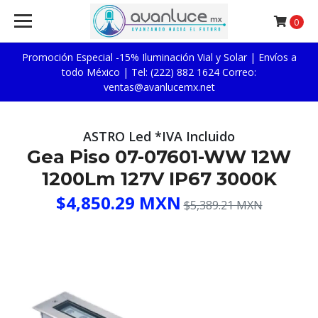
0
Promoción Especial -15% Iluminación Vial y Solar | Envíos a
todo México | Tel: (222) 882 1624 Correo:
ventas@avanlucemx.net
ASTRO Led *IVA Incluido
Gea Piso 07-07601-WW 12W
1200Lm 127V IP67 3000K
$4,850.29 MXN
$5,389.21 MXN