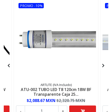
PROMO -10%
PR
ARTLITE (IVA Incluido)
80W
ATU-002 TUBO LED T8 120cm 18W BF
AT
Transparente Caja 25...
$2,088.67 MXN
$2,320.75 MXN
-
+
-