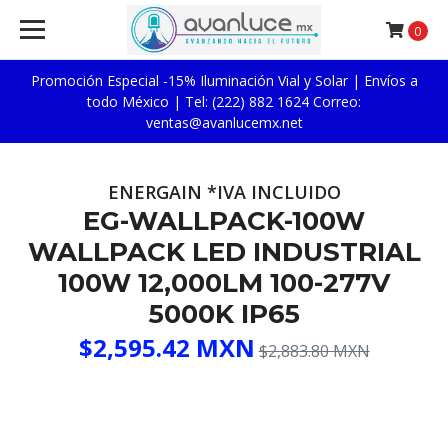
0
Promoción Especial -15% Iluminación Vial y Solar | Envíos a
todo México | Tel: (222) 882 1624 Correo:
ventas@avanlucemx.net
ENERGAIN *IVA INCLUIDO
EG-WALLPACK-100W
WALLPACK LED INDUSTRIAL
100W 12,000LM 100-277V
5000K IP65
$2,595.42 MXN
$2,883.80 MXN