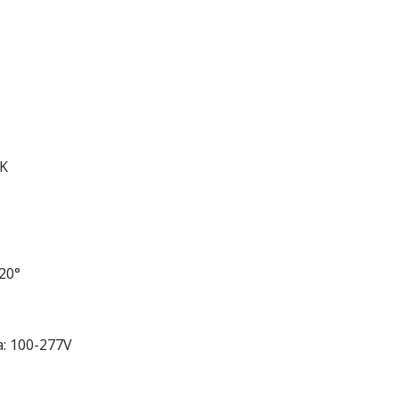
0K
20°
a: 100-277V