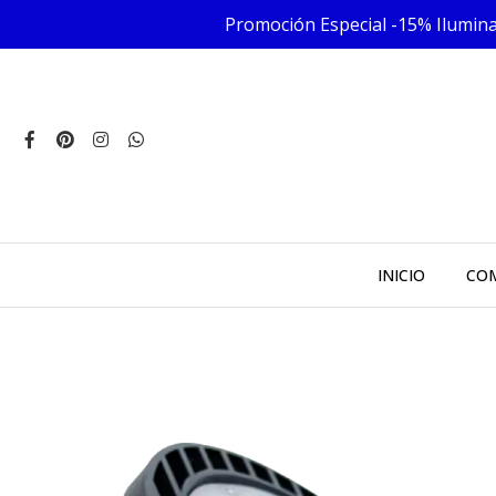
Promoción Especial -15% Iluminac
INICIO
COM