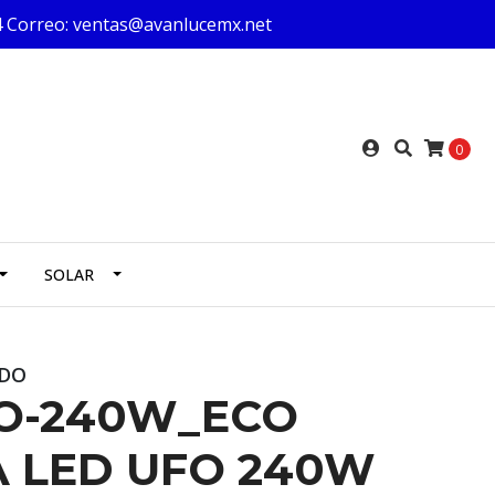
624 Correo: ventas@avanlucemx.net
0
SOLAR
IDO
FO-240W_ECO
 LED UFO 240W