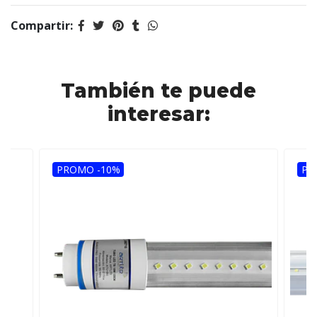
Compartir:
También te puede
interesar:
PROMO -10%
PR