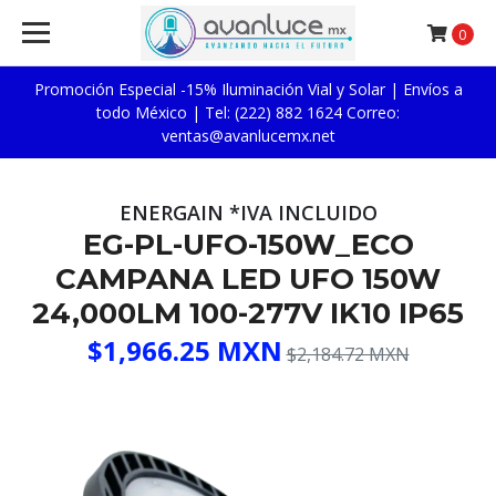
0
Promoción Especial -15% Iluminación Vial y Solar | Envíos a
todo México | Tel: (222) 882 1624 Correo:
ventas@avanlucemx.net
ENERGAIN *IVA INCLUIDO
EG-PL-UFO-150W_ECO
CAMPANA LED UFO 150W
24,000LM 100-277V IK10 IP65
$1,966.25 MXN
$2,184.72 MXN