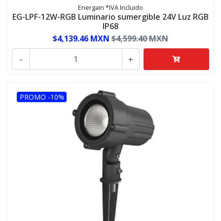
Energain *IVA Incluido
EG-LPF-12W-RGB Luminario sumergible 24V Luz RGB
IP68
$4,139.46 MXN
$4,599.40 MXN
-
+
PROMO -10%