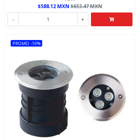
$588.12 MXN
$653.47 MXN
-
+
PROMO -10%