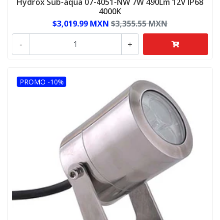
Hydrox Sub-aqua 07-4051-NW 7W 490Lm 12V IP68
4000K
$3,019.99 MXN
$3,355.55 MXN
-
+
PROMO -10%