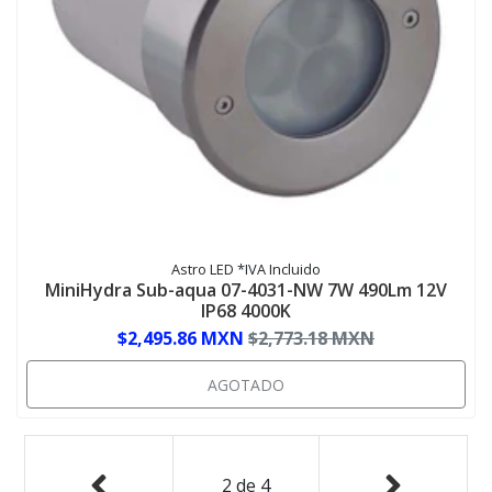
Astro LED *IVA Incluido
MiniHydra Sub-aqua 07-4031-NW 7W 490Lm 12V
IP68 4000K
$2,495.86 MXN
$2,773.18 MXN
AGOTADO
2
de
4