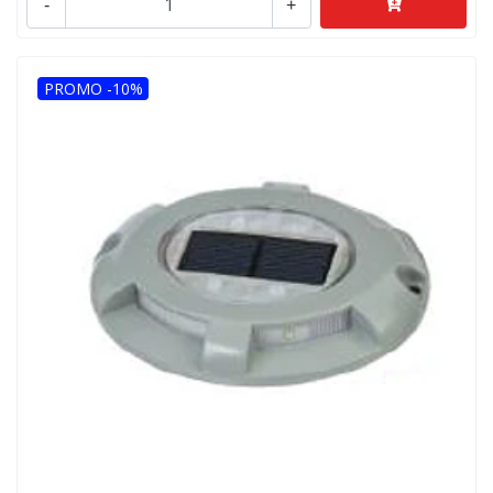
-
+
PROMO -10%