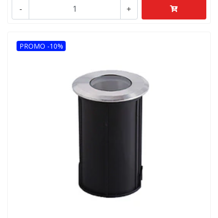
-
+
PROMO -10%