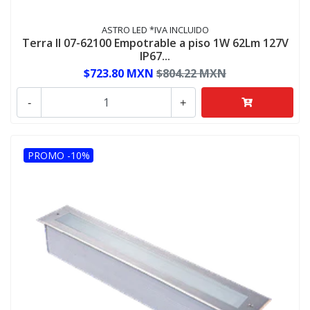
ASTRO LED *IVA INCLUIDO
Terra II 07-62100 Empotrable a piso 1W 62Lm 127V
IP67...
$723.80 MXN
$804.22 MXN
-
+
PROMO -10%