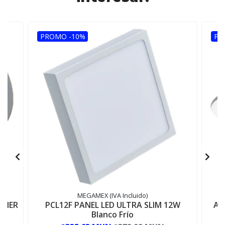
PROMO -10%
PR
MEGAMEX (IVA Incluido)
ONER
PCL12F PANEL LED ULTRA SLIM 12W
AD
Blanco Frío