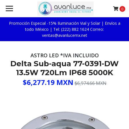
0
Promoción Especial -15% Iluminación Vial y Solar | Envíos a
todo México | Tel: (222) 882 1624 Correo:
ventas@avanlucemx.net
ASTRO LED *IVA INCLUIDO
Delta Sub-aqua 77-0391-DW
13.5W 720Lm IP68 5000K
$6,277.19 MXN
$6,974.66 MXN