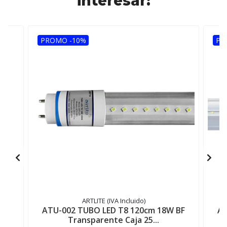
interesar:
PROMO -10%
PR
ARTLITE (IVA Incluido)
D
ATU-002 TUBO LED T8 120cm 18W BF
AT
ÍO
Transparente Caja 25...