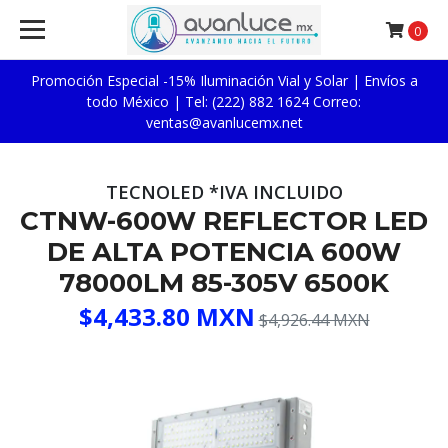
0
Promoción Especial -15% Iluminación Vial y Solar | Envíos a
todo México | Tel: (222) 882 1624 Correo:
ventas@avanlucemx.net
TECNOLED *IVA INCLUIDO
CTNW-600W REFLECTOR LED
DE ALTA POTENCIA 600W
78000LM 85-305V 6500K
$4,433.80 MXN
$4,926.44 MXN