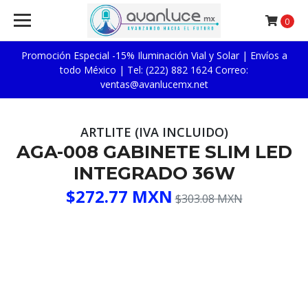
0
Promoción Especial -15% Iluminación Vial y Solar | Envíos a
todo México | Tel: (222) 882 1624 Correo:
ventas@avanlucemx.net
ARTLITE (IVA INCLUIDO)
AGA-008 GABINETE SLIM LED
INTEGRADO 36W
$272.77 MXN
$303.08 MXN