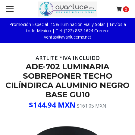
0
Promoción Especial -15% Iluminación Vial y Solar | Envíos a
todo México | Tel: (222) 882 1624 Correo:
ventas@avanlucemx.net
ARTLITE *IVA INCLUIDO
ADE-702 LUMINARIA
SOBREPONER TECHO
CILÍNDIRCA ALUMINIO NEGRO
BASE GU10
$144.94 MXN
$161.05 MXN