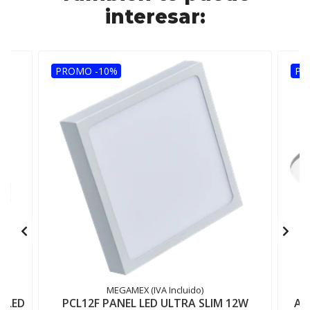
interesar:
PROMO -10%
PR
MEGAMEX (IVA Incluido)
 LED
PCL12F PANEL LED ULTRA SLIM 12W
AD