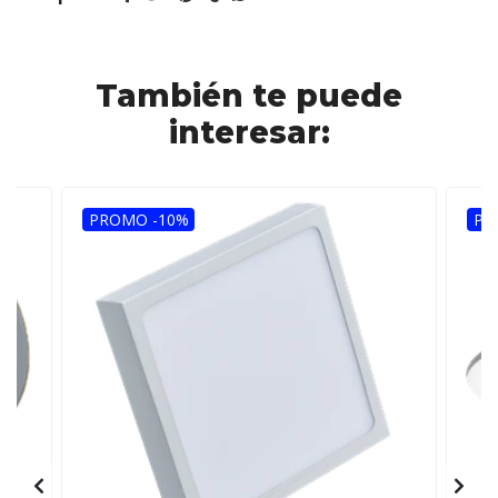
También te puede
interesar:
PROMO -10%
PR