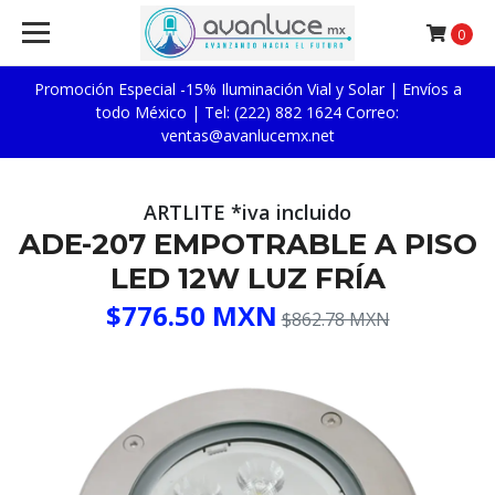
0
Promoción Especial -15% Iluminación Vial y Solar | Envíos a
todo México | Tel: (222) 882 1624 Correo:
ventas@avanlucemx.net
ARTLITE *iva incluido
ADE-207 EMPOTRABLE A PISO
LED 12W LUZ FRÍA
$776.50 MXN
$862.78 MXN