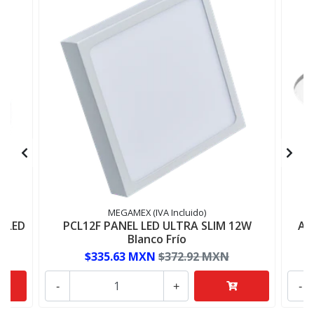
MEGAMEX (IVA Incluido)
 LED
PCL12F PANEL LED ULTRA SLIM 12W
AD
Blanco Frío
$335.63 MXN
$372.92 MXN
-
+
-