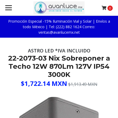
0
Promoción Especial -15% Iluminación Vial y Solar | Envíos a
todo México | Tel: (222) 882 1624 Correo:
ventas@avanlucemx.net
ASTRO LED *IVA INCLUIDO
22-2073-03 Nix Sobreponer a
Techo 12W 870Lm 127V IP54
3000K
$1,722.14 MXN
$1,913.49 MXN