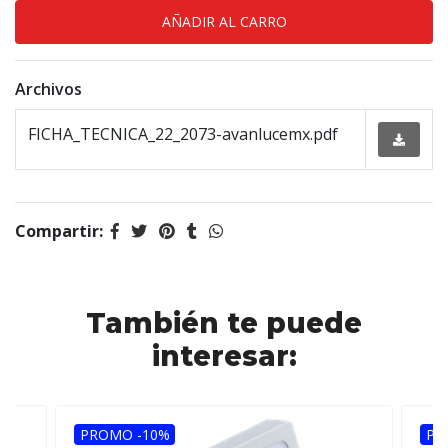
Archivos
FICHA_TECNICA_22_2073-avanlucemx.pdf
Compartir:
También te puede
interesar:
PROMO -10%
PR