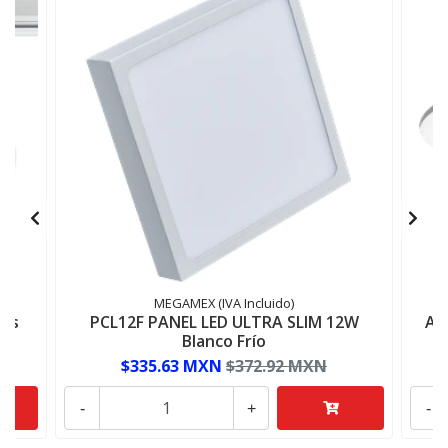
MEGAMEX (IVA Incluido)
les
PCL12F PANEL LED ULTRA SLIM 12W
AD
Blanco Frío
$335.63 MXN
$372.92 MXN
-
+
-