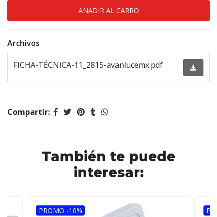
Archivos
FICHA-TÉCNICA-11_2815-avanlucemx.pdf
Compartir:
También te puede
interesar:
PROMO -10%
PR