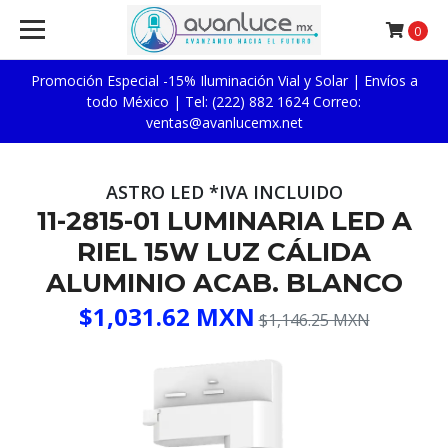
0
Promoción Especial -15% Iluminación Vial y Solar | Envíos a
todo México | Tel: (222) 882 1624 Correo:
ventas@avanlucemx.net
ASTRO LED *IVA INCLUIDO
11-2815-01 LUMINARIA LED A
RIEL 15W LUZ CÁLIDA
ALUMINIO ACAB. BLANCO
$1,031.62 MXN
$1,146.25 MXN