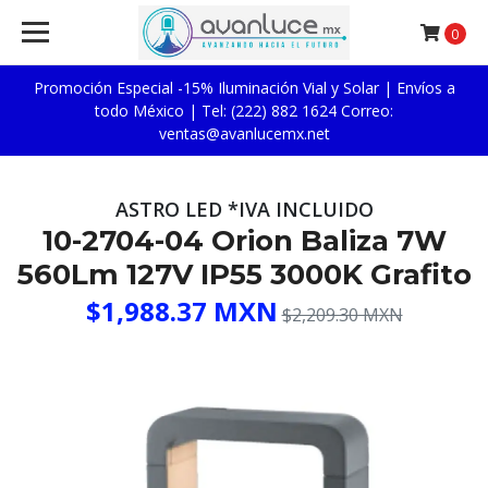
0
Promoción Especial -15% Iluminación Vial y Solar | Envíos a
todo México | Tel: (222) 882 1624 Correo:
ventas@avanlucemx.net
ASTRO LED *IVA INCLUIDO
10-2704-04 Orion Baliza 7W
560Lm 127V IP55 3000K Grafito
$1,988.37 MXN
$2,209.30 MXN