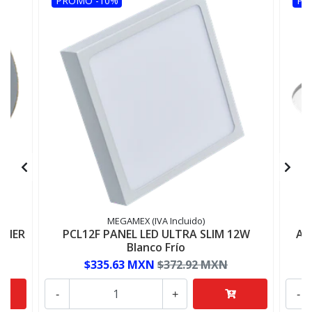
PROMO -10%
PR
MEGAMEX (IVA Incluido)
ONER
PCL12F PANEL LED ULTRA SLIM 12W
AD
Blanco Frío
$335.63 MXN
$372.92 MXN
-
+
-