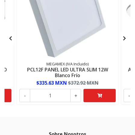
MEGAMEX (IVA Incluido)
BCO
PCL12F PANEL LED ULTRA SLIM 12W
AD
Blanco Frío
$335.63 MXN
$372.92 MXN
-
+
-
Sobre Nosotros