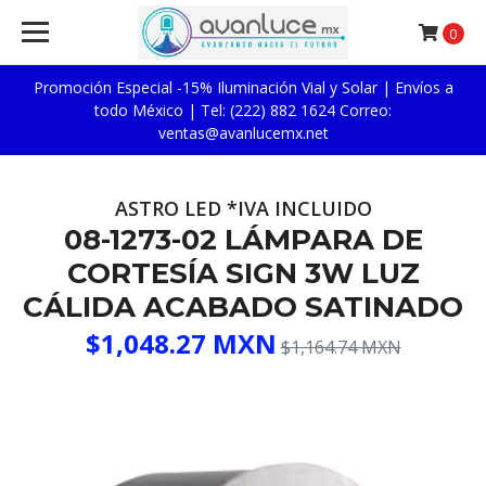
0
Promoción Especial -15% Iluminación Vial y Solar | Envíos a
todo México | Tel: (222) 882 1624 Correo:
ventas@avanlucemx.net
ASTRO LED *IVA INCLUIDO
08-1273-02 LÁMPARA DE
CORTESÍA SIGN 3W LUZ
CÁLIDA ACABADO SATINADO
$1,048.27 MXN
$1,164.74 MXN