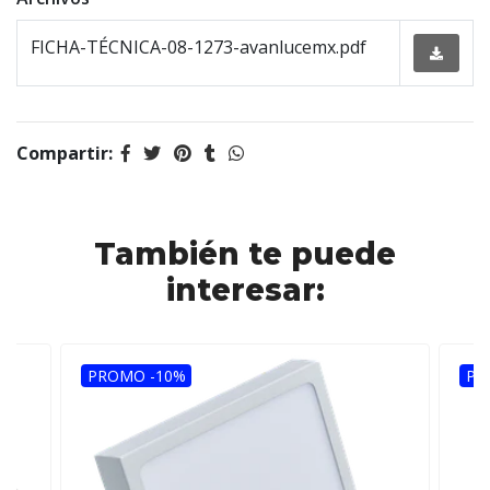
FICHA-TÉCNICA-08-1273-avanlucemx.pdf
Compartir:
También te puede
interesar:
PROMO -10%
PR